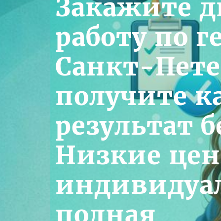
Закажите 
работу по 
Санкт-Пете
получите к
результат б
Низкие цен
индивидуа
полная