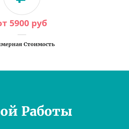
от
5900
руб
мерная Стоимость
ой Работы