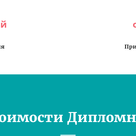
ей
ия
При
тоимости Дипломн