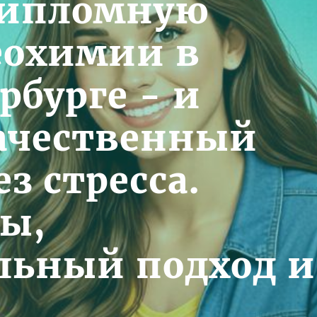
дипломную
геохимии в
рбурге - и
ачественный
ез стресса.
ы,
льный подход и