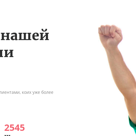
 нашей
ии
иентами, коих уже более
2545