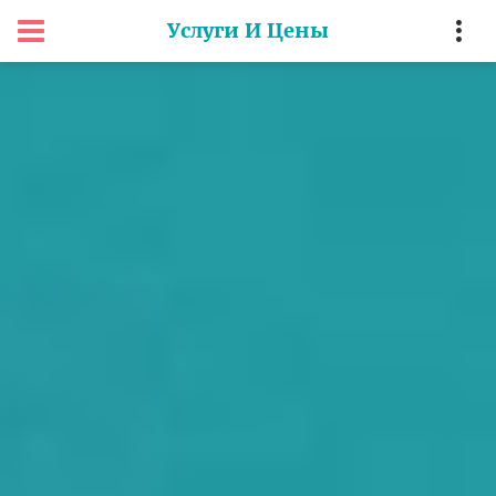
Услуги И Цены