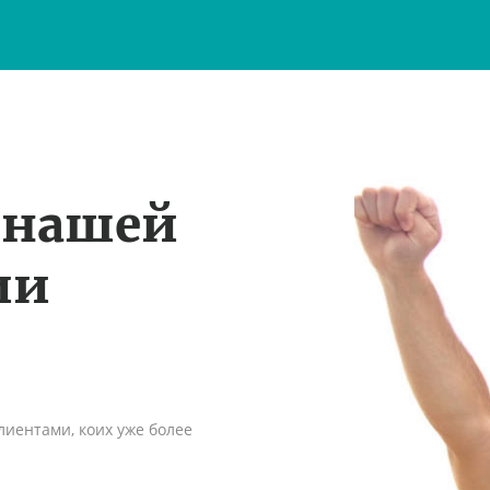
 нашей
ии
иентами, коих уже более