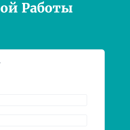
ой Работы
т