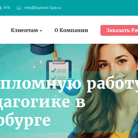
ф. 916
Info@Diploms-Spb.ru
Клиентам
О Компании
Заказать Ра
ипломную работ
дагогике в
рбурге