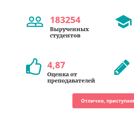
183254
Вырученных
студентов
4
,
87
Оценка от
преподавателей
Отлично, приступае