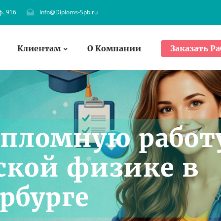
ф. 916
Info@Diploms-Spb.ru
Клиентам
О Компании
Заказать Ра
ипломную работ
ской физике в
рбурге