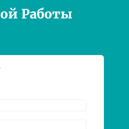
ой Работы
т