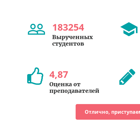
183254
Вырученных
студентов
4
,
87
Оценка от
преподавателей
Отлично, приступае