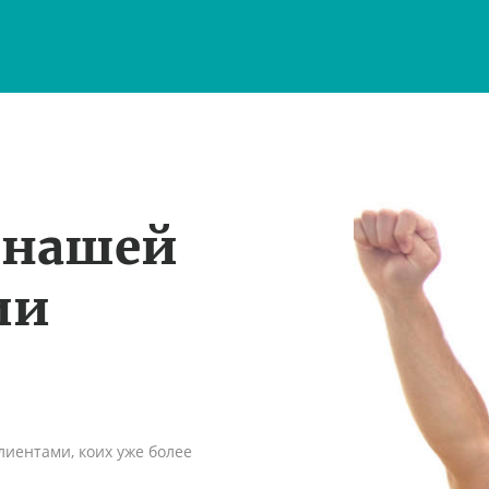
 нашей
ии
иентами, коих уже более