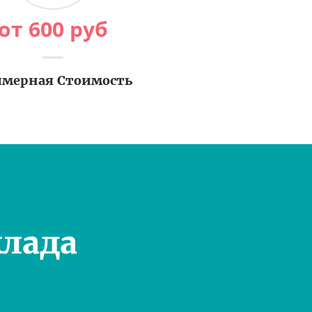
от
600
руб
мерная Стоимость
лада