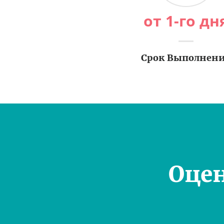
от 1-го дн
Срок Выполнен
Оце