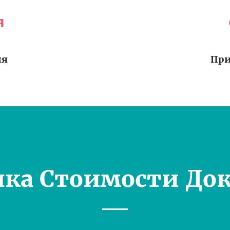
я
ия
При
нка Стоимости Док