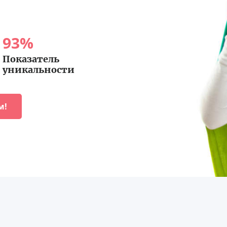
93
%
Показатель
уникальности
м!