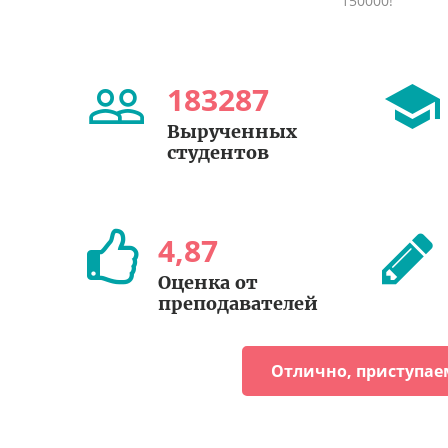
150000!
183287
Вырученных
студентов
4
,
87
Оценка от
преподавателей
Отлично, приступае