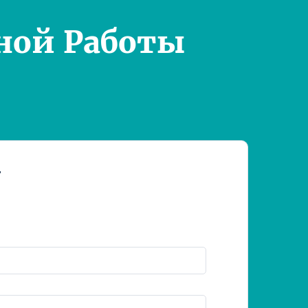
ной Работы
т