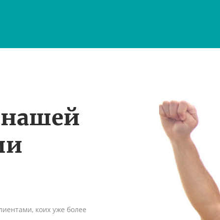
 нашей
ии
иентами, коих уже более