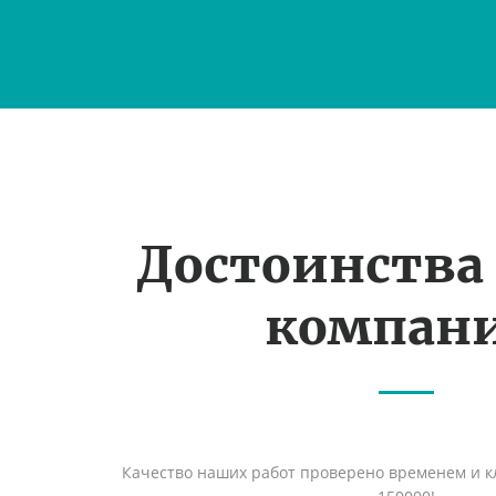
Достоинства
компан
Качество наших работ проверено временем и кл