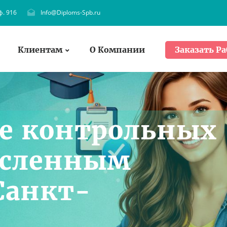
ф. 916
Info@Diploms-Spb.ru
Клиентам
О Компании
Заказать Ра
е контрольных
исленным
Санкт-