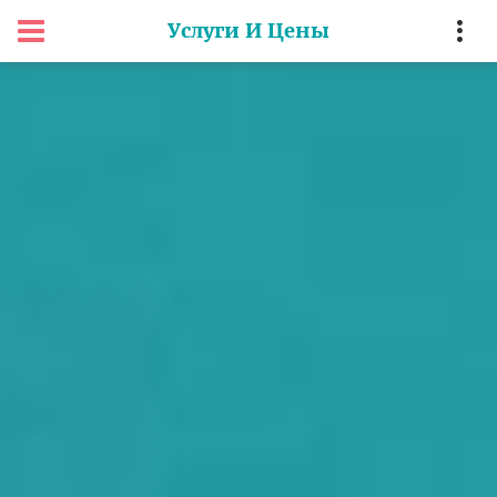
Услуги И Цены