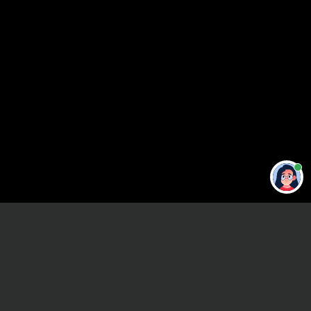
Привет 👋 Могу сделать студенческую
работу за тебя
Главная
ВУЗы Санкт-Петербурга
РХГА
Контрольная работа