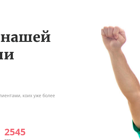
 нашей
ии
иентами, коих уже более
2545