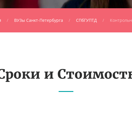
я
ВУЗы Санкт-Петербурга
СПбГУПТД
Контрольн
Сроки и Стоимост