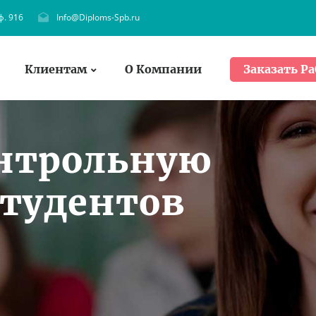
ф. 916
Info@Diploms-Spb.ru
Клиентам
О Компании
Заказать Ра
онтрольную
студентов