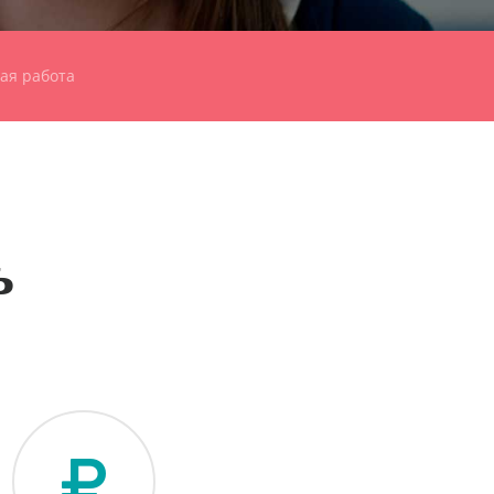
ая работа
ь