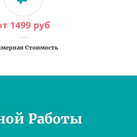
от
1499
руб
мерная Стоимость
ной Работы