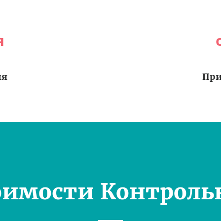
я
ия
При
оимости Контроль