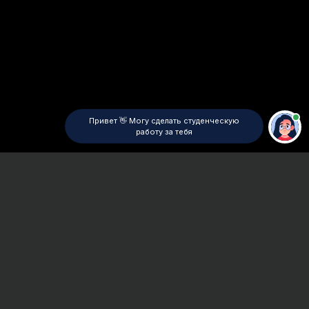
Привет 👋 Могу сделать студенческую
работу за тебя
Главная
ВУЗы Санкт-Петербурга
АРБ им. А.Я. Вагановой
Курсовая работа
Сроки и Стоимость