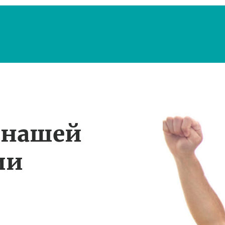
 нашей
ии