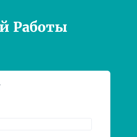
й Работы
т