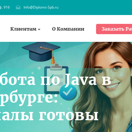
ф. 916
Info@Diploms-Spb.ru
Клиентам
О Компании
Заказать Ра
бота по Java в
рбурге:
алы готовы