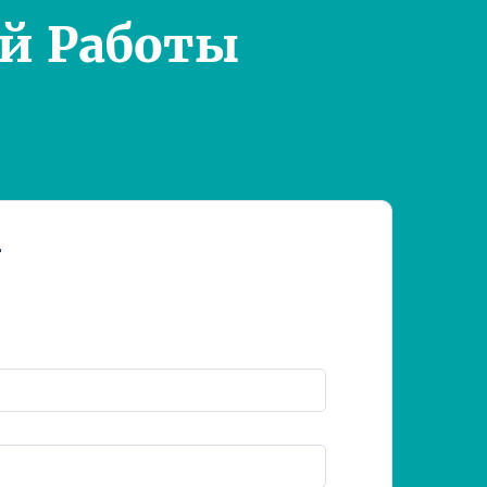
й Работы
т