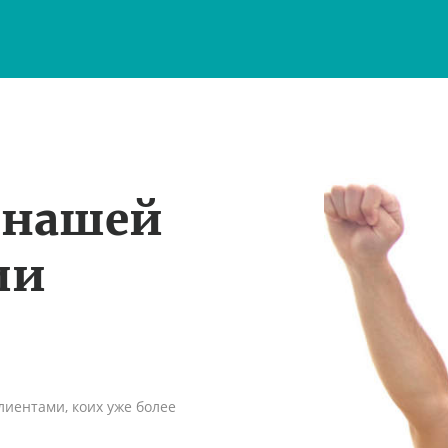
 нашей
ии
иентами, коих уже более