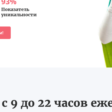
93
%
Показатель
уникальности
м!
с 9 до 22 часов еж