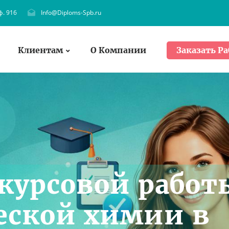
ф. 916
Info@Diploms-Spb.ru
Клиентам
О Компании
Заказать Ра
курсовой работ
еской химии в