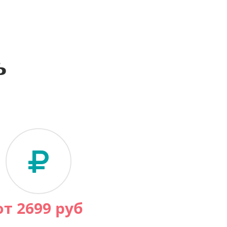
ь
от
2699
руб