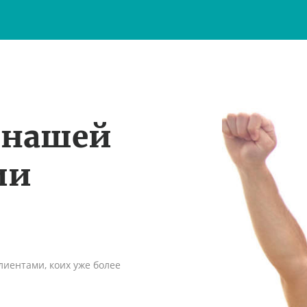
 нашей
ии
иентами, коих уже более