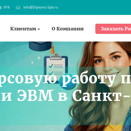
ф. 916
Info@Diploms-Spb.ru
Клиентам
О Компании
Заказать Ра
рсовую работу 
и ЭВМ в Санкт