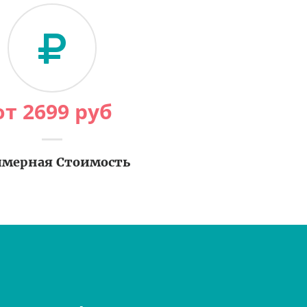
от
2699
руб
мерная Стоимость