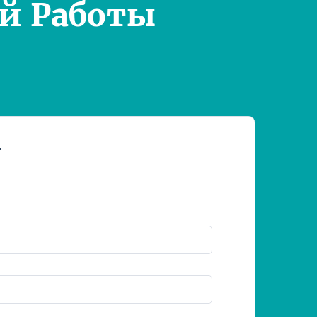
й Работы
т