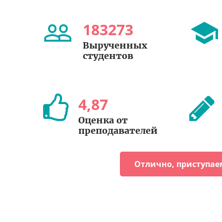
183273
Вырученных
студентов
4
,
87
Оценка от
преподавателей
Отлично, приступае