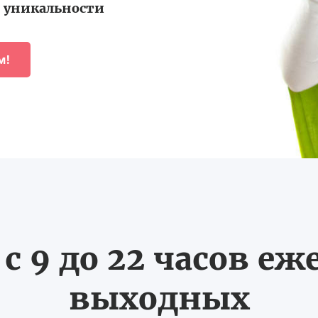
уникальности
м!
с 9 до 22 часов еж
выходных