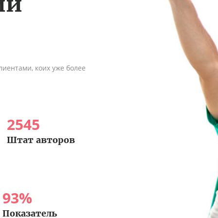
ии
иентами, коих уже более
2545
Штат авторов
93
%
Показатель