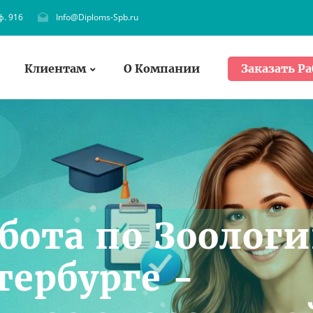
ф. 916
Info@Diploms-Spb.ru
Клиентам
О Компании
Заказать Ра
бота по Зоолог
тербурге -