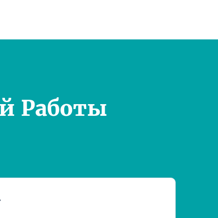
й Работы
т