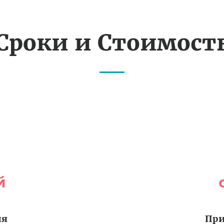
Сроки и Стоимост
й
ия
При