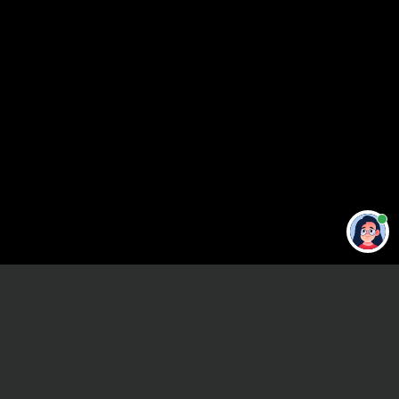
Привет 👋 Могу сделать студенческую
работу за тебя
Главная
ВУЗы Санкт-Петербурга
СПб АСК РФ
Курсовая работа