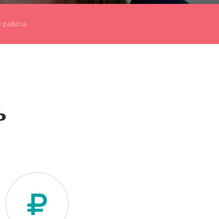
 работа
ь