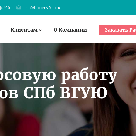
ф. 916
Info@Diploms-Spb.ru
Клиентам
О Компании
Заказать Ра
рсовую работу
тов СПб ВГУЮ