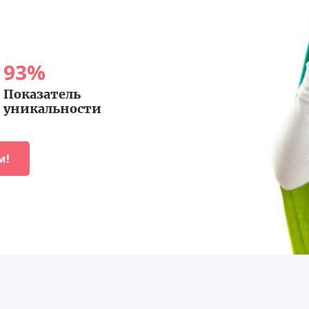
93
%
Показатель
уникальности
м!