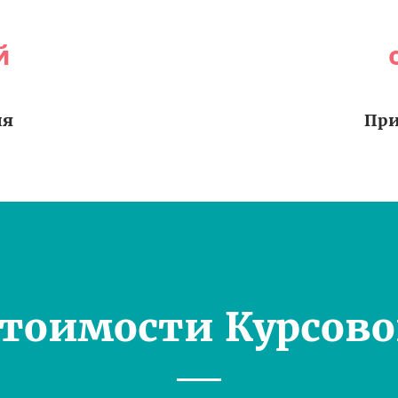
й
ия
При
Стоимости Курсово