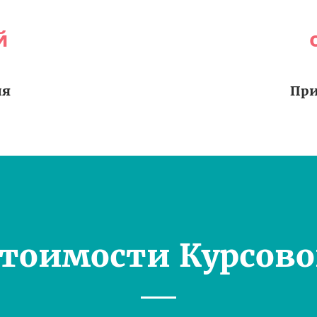
й
ия
При
Стоимости Курсово