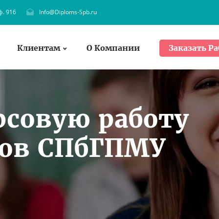
ф. 916
Info@Diploms-Spb.ru
Клиентам
О Компании
Заказать Ра
рсовую работу
тов СПбГПМУ