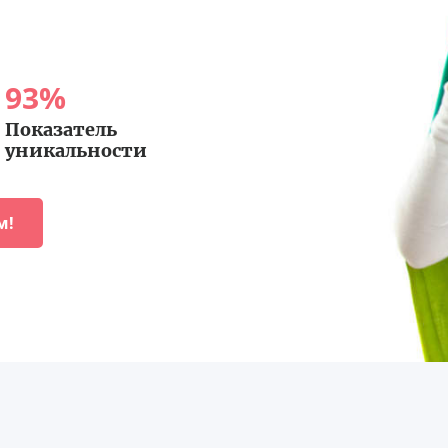
93
%
Показатель
уникальности
м!