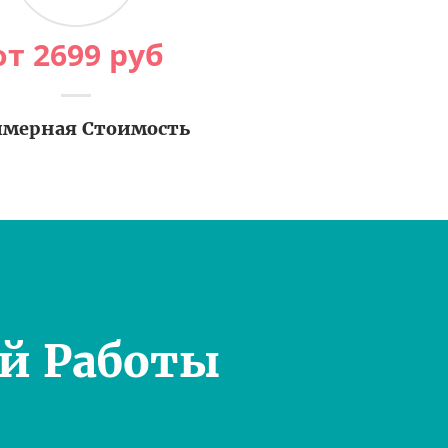
от
2699
руб
мерная Стоимость
й Работы