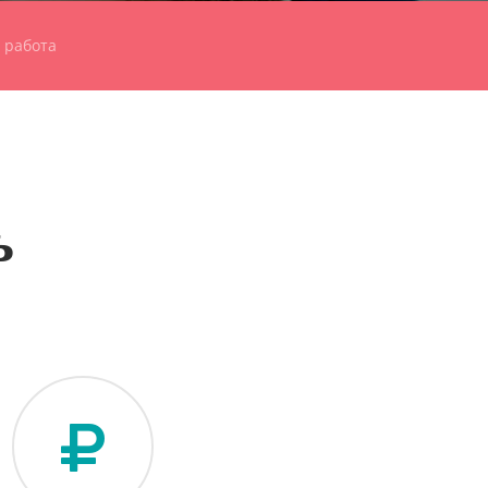
 работа
ь