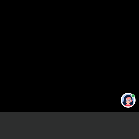
Привет 👋 Могу сделать студенческую
работу за тебя
Главная
ВУЗы Санкт-Петербурга
ЛГУ
Отчет по практике