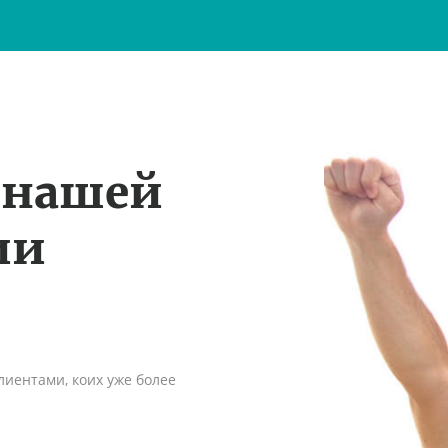
 нашей
ии
иентами, коих уже более