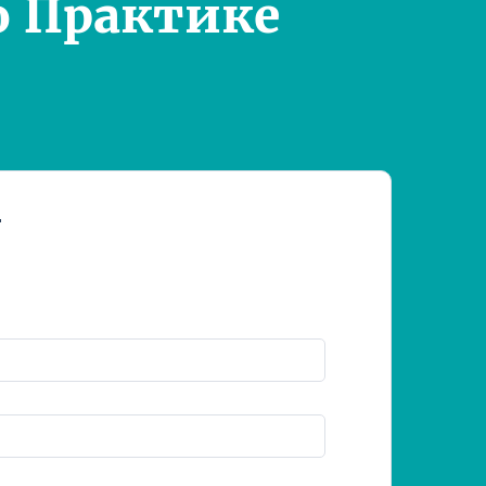
о Практике
т