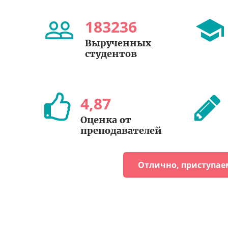
183236
Вырученных
студентов
4
,
87
Оценка от
преподавателей
Отлично, приступае