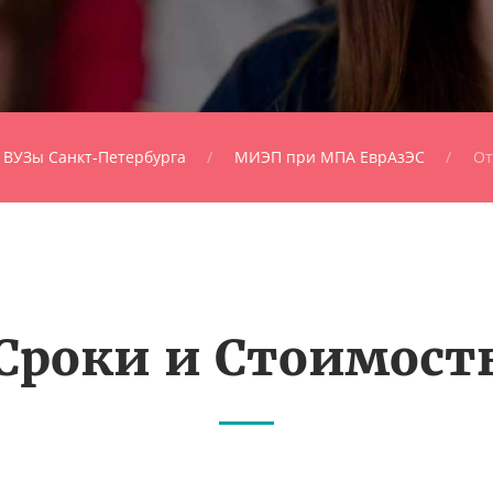
ВУЗы Санкт-Петербурга
МИЭП при МПА ЕврАзЭС
От
Сроки и Стоимост