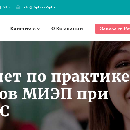
ф. 916
Info@Diploms-Spb.ru
Клиентам
О Компании
Заказать Ра
чет по практике
тов МИЭП при
С