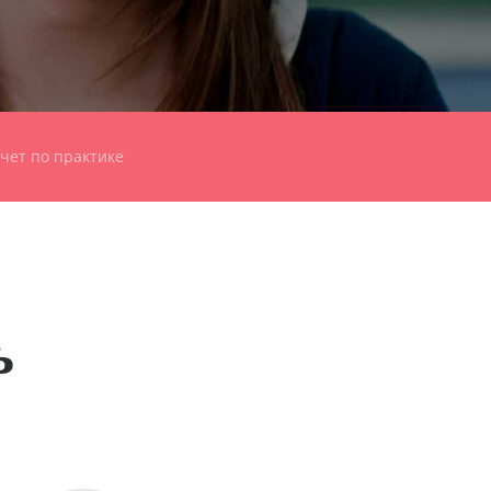
чет по практике
ь