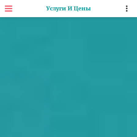
Услуги И Цены