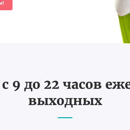
м!
с 9 до 22 часов еж
выходных