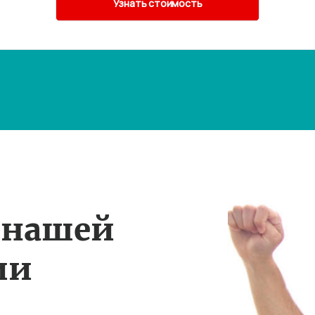
 нашей
ии