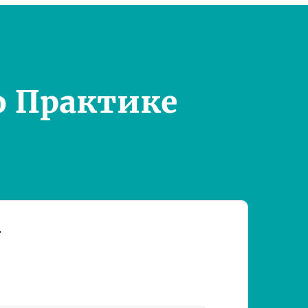
о Практике
т