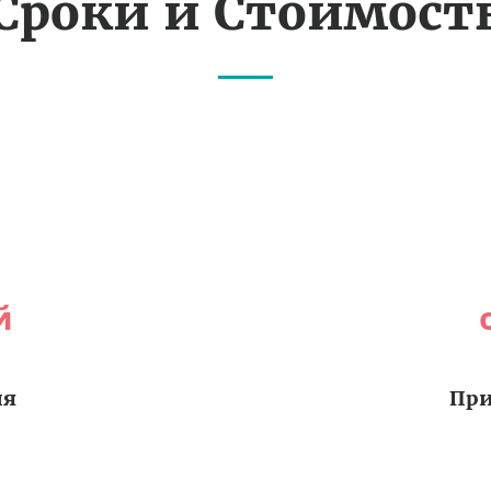
Сроки и Стоимост
й
ия
При