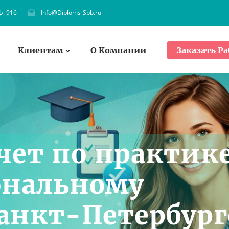
ф. 916
Info@Diploms-Spb.ru
Клиентам
О Компании
Заказать Ра
чет по практик
ональному
Санкт-Петербург