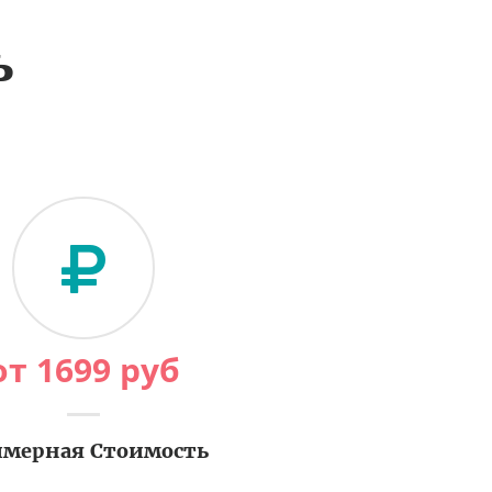
ь
от
1699
руб
мерная Стоимость