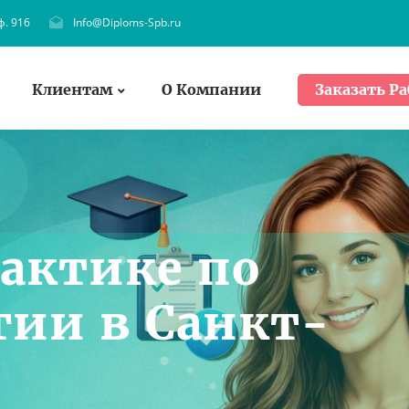
ф. 916
Info@Diploms-Spb.ru
Клиентам
О Компании
Заказать Ра
рактике по
гии в Санкт-