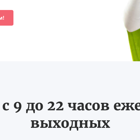
м!
с 9 до 22 часов еж
выходных