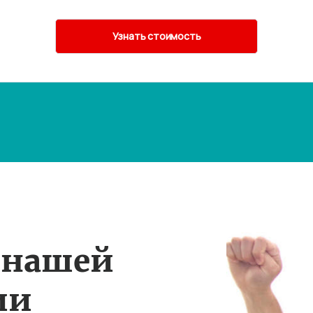
 нашей
ии