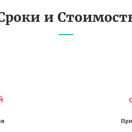
Сроки и Стоимост
й
ия
При