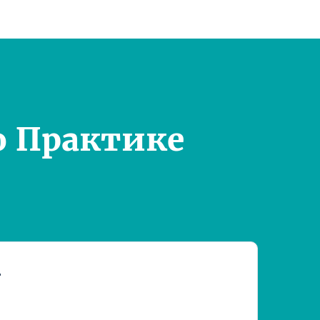
о Практике
т