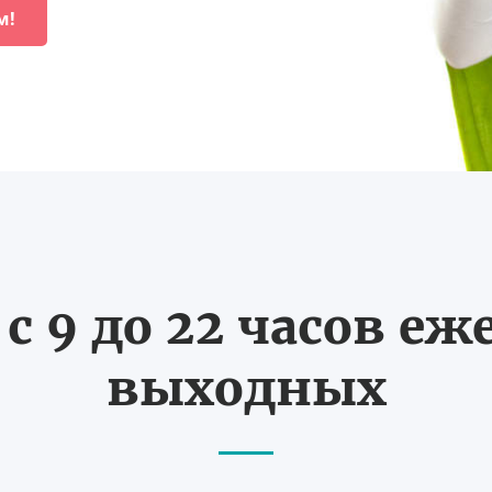
м!
с 9 до 22 часов еж
выходных