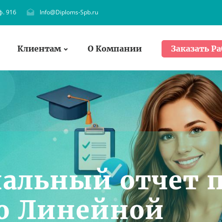
ф. 916
Info@Diploms-Spb.ru
Клиентам
О Компании
Заказать Ра
альный отчет 
о Линейной