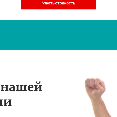
 нашей
ии