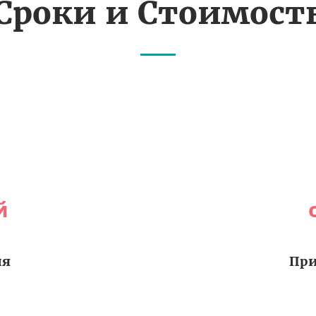
Сроки и Стоимост
й
ия
При