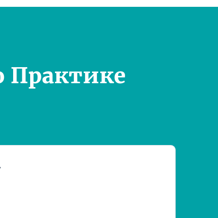
о Практике
т