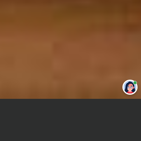
Привет 👋 Могу сделать студенческую
работу за тебя
Главная
Отчет по практике
Муниципальное управление