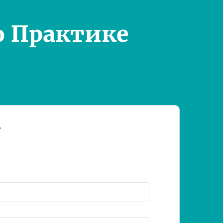
о Практике
т