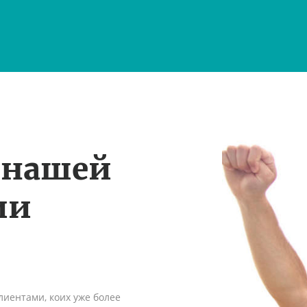
 нашей
ии
иентами, коих уже более