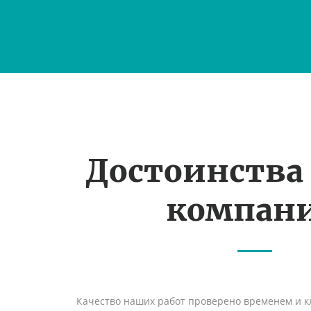
Достоинства
компан
Качество наших работ проверено временем и кл