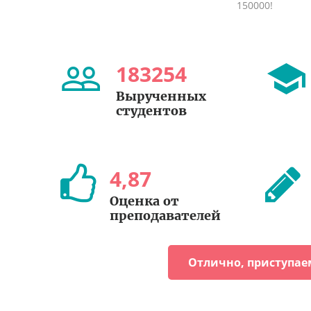
150000!
183254
Вырученных
студентов
4
,
87
Оценка от
преподавателей
Отлично, приступае