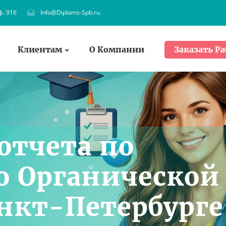
ф. 916
Info@Diploms-Spb.ru
Клиентам
О Компании
Заказать Ра
отчета по
о Органической
нкт-Петербурге