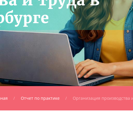
ва и труда в
рбурге
вная
Отчет по практике
Организация производства и