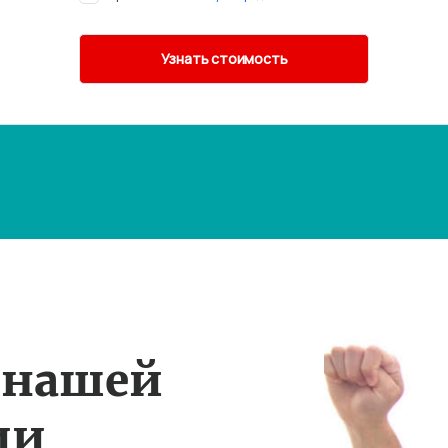
 нашей
ии