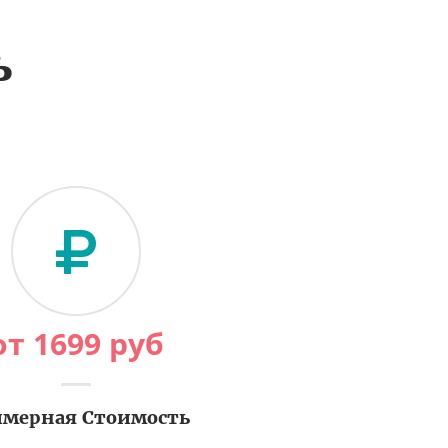
ь
от
1699
руб
мерная Стоимость