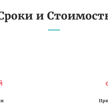
Сроки и Стоимост
й
ия
При