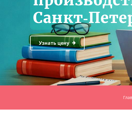
производст
Санкт‑Пете
Узнать цену
Гла