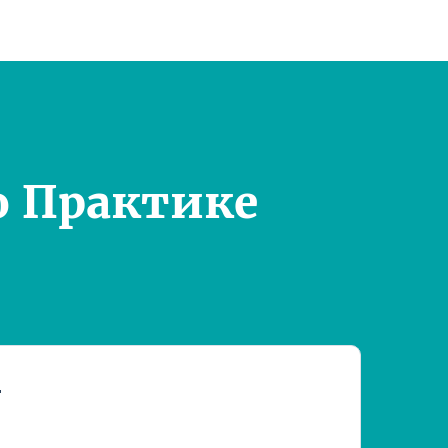
о Практике
т