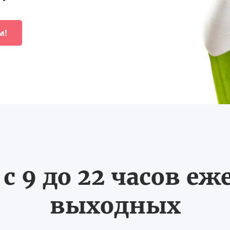
м!
с 9 до 22 часов еж
выходных