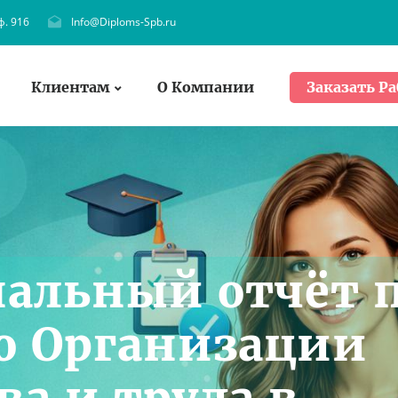
ф. 916
Info@Diploms-Spb.ru
Клиентам
О Компании
Заказать Ра
альный отчёт 
о Организации