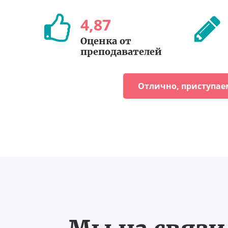
4
,
87
Оценка от
преподавателей
Отлично, приступае