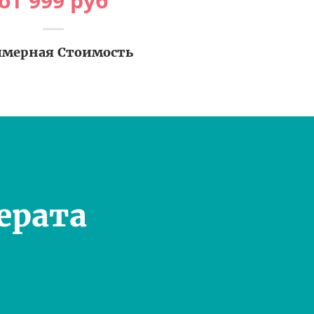
от
999
руб
мерная Стоимость
ерата