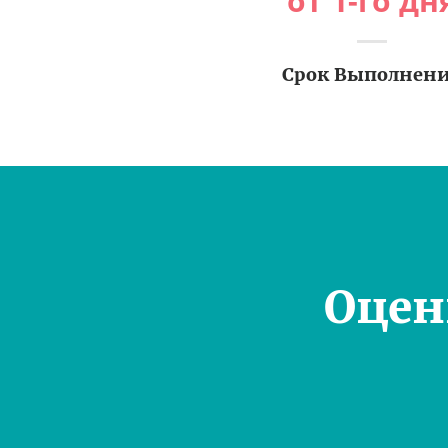
от 1-го дн
Срок Выполнен
Оцен