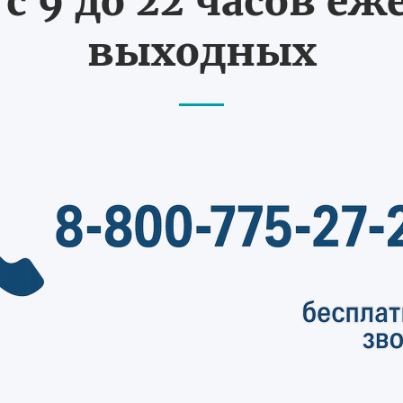
с 9 до 22 часов еж
выходных