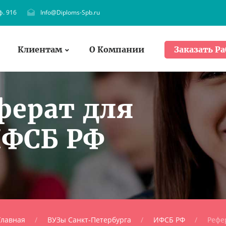
ф. 916
Info@Diploms-Spb.ru
Клиентам
О Компании
Заказать Ра
ферат для
ИФСБ РФ
Главная
ВУЗы Санкт-Петербурга
ИФСБ РФ
Рефе