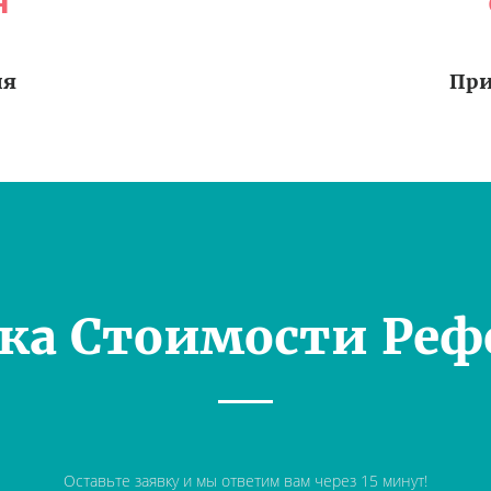
я
ия
При
ка Стоимости Реф
Оставьте заявку и мы ответим вам через 15 минут!