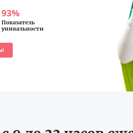
93
%
Показатель
уникальности
м!