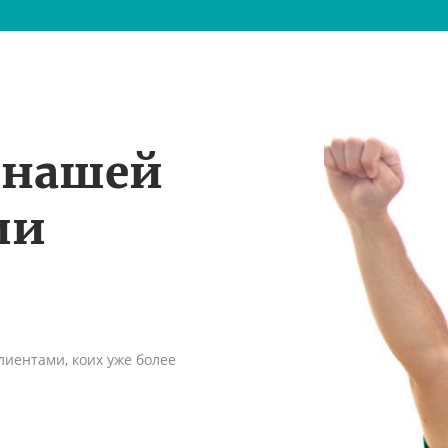
 нашей
ии
иентами, коих уже более