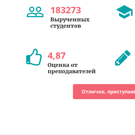
183273
Вырученных
студентов
4
,
87
Оценка от
преподавателей
Отлично, приступае