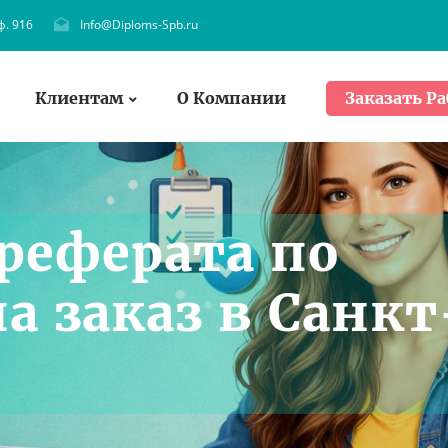
ф. 916
Info@Diploms-Spb.ru
Клиентам
О Компании
Заказать Ра
реферата по
а заказ в Санкт