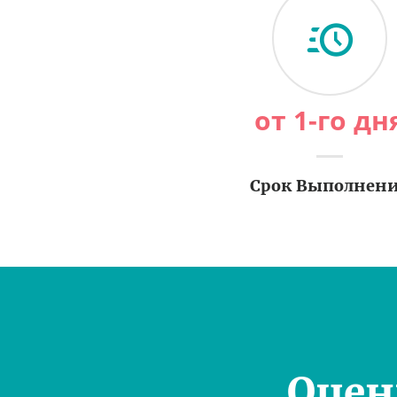
от 1-го дн
Срок Выполнен
Оцен