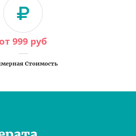
от
999
руб
мерная Стоимость
ерата