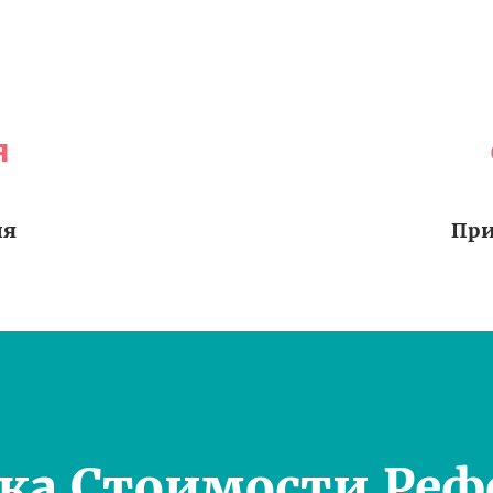
я
ия
При
ка Стоимости Реф