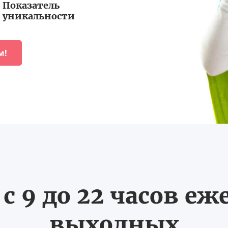
Показатель
уникальности
м!
с 9 до 22 часов еж
выходных