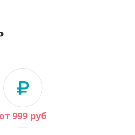
ь
от
999
руб