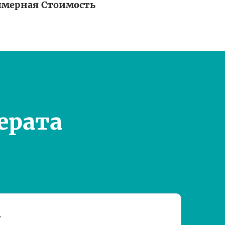
мерная Стоимость
ерата
т