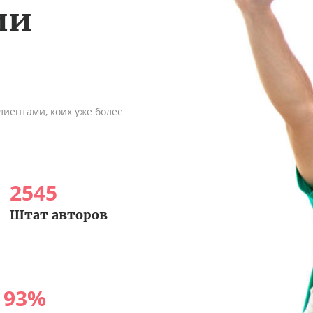
ии
иентами, коих уже более
2545
Штат авторов
93
%