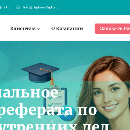
ф. 916
Info@Diploms-Spb.ru
Клиентам
О Компании
Заказать Ра
нальное
реферата по
утренних дел