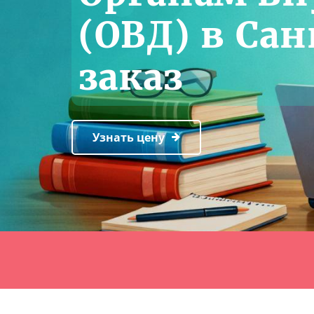
(ОВД) в Сан
заказ
Узнать цену