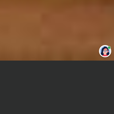
Привет 👋 Могу сделать студенческую
работу за тебя
Главная
Реферат
Транспорт
Сроки и Стоимость