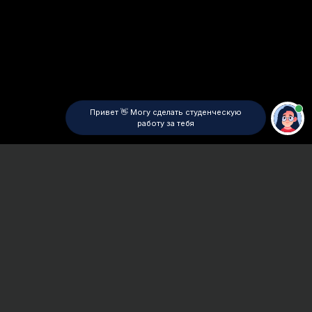
Привет 👋 Могу сделать студенческую
работу за тебя
Главная
ВУЗы Санкт-Петербурга
СПбГИПСР
Реферат
Сроки и Стоимость