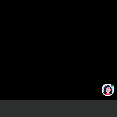
Привет 👋 Могу сделать студенческую
работу за тебя
Главная
ВУЗы Санкт-Петербурга
СПбВМИ
Реферат