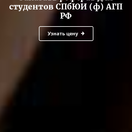
студентов СПбЮИ (ф) АГП
РФ
Узнать цену