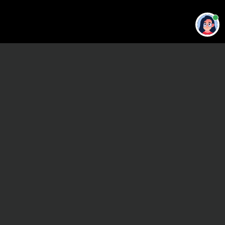
Привет 👋 Могу сделать студенческую
работу за тебя
Главная
ВУЗы Санкт-Петербурга
СПбЮИ (ф) АГП РФ
Реферат
Сроки и Стоимость