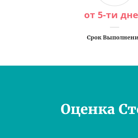
от 5-ти дн
Срок Выполнен
Оценка С