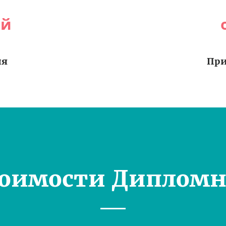
ей
ия
При
тоимости Дипломн