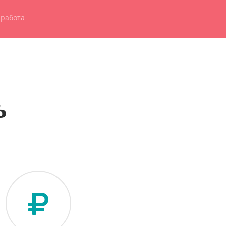
работа
ь