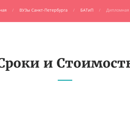
ная
ВУЗы Санкт-Петербурга
БАТиП
Дипломная 
Сроки и Стоимост