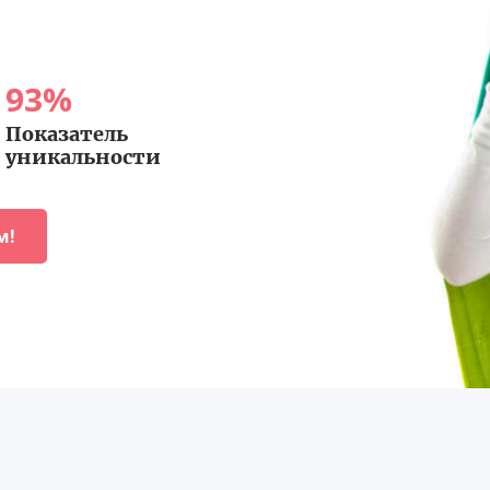
93
%
Показатель
уникальности
м!