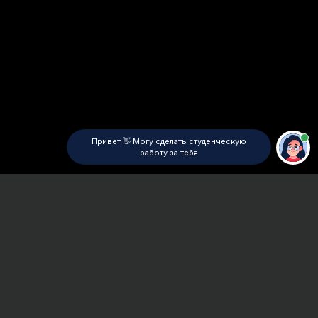
Привет 👋 Могу сделать студенческую
работу за тебя
Главная
ВУЗы Санкт-Петербурга
БГИ
Дипломная работа
Сроки и Стоимость