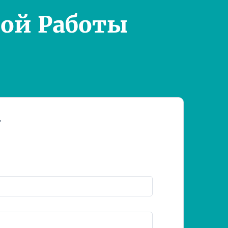
ой Работы
т