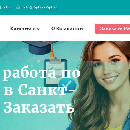
ф. 916
Info@Diploms-Spb.ru
Клиентам
О Компании
Заказать Ра
работа по
 в Санкт-
 Заказать