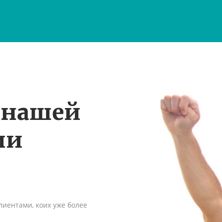
 нашей
ии
иентами, коих уже более