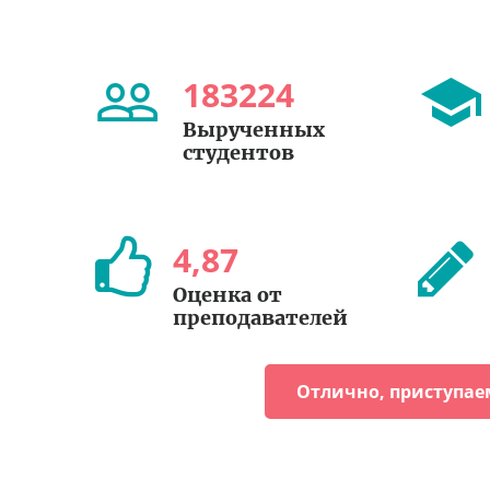
183224
Вырученных
студентов
4
,
87
Оценка от
преподавателей
Отлично, приступае