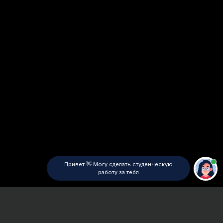
Привет 👋 Могу сделать студенческую
работу за тебя
Главная
ВУЗы Санкт-Петербурга
СПб РТА
Дипломная работа