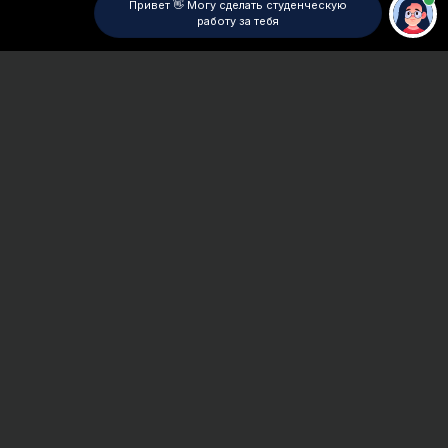
Привет 👋 Могу сделать студенческую
работу за тебя
Главная
ВУЗы Санкт-Петербурга
НИУ ВШЭ СПб
Контрольная работа
Сроки и Стоимость