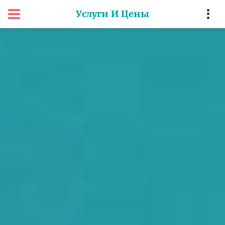
Услуги И Цены