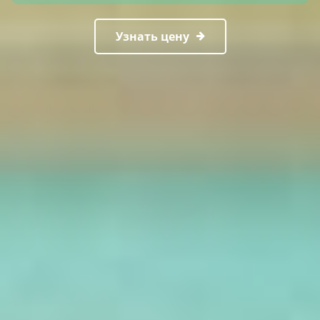
Узнать цену