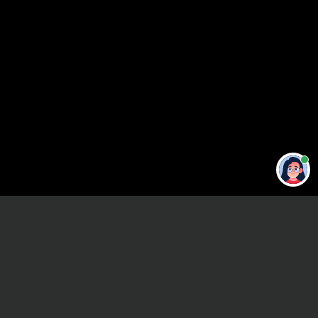
Привет 👋 Могу сделать студенческую
работу за тебя
Главная
ВУЗы Санкт-Петербурга
СПбГПМУ
Отчет по практике