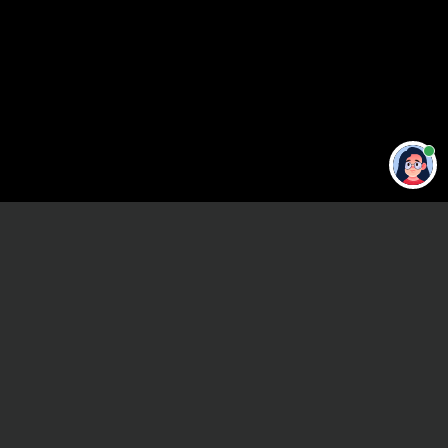
Привет 👋 Могу сделать студенческую
работу за тебя
Главная
ВУЗы Санкт-Петербурга
НОИР
Дипломная работа
Сроки и Стоимость