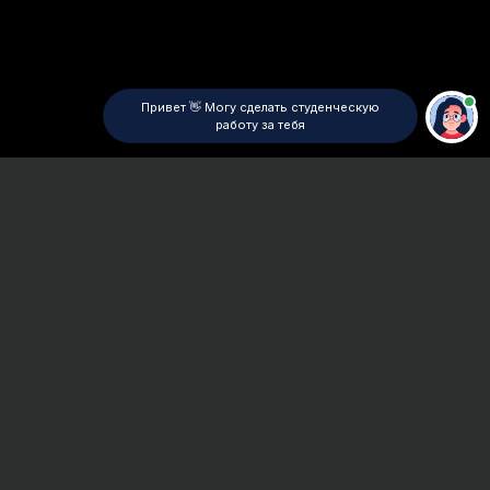
Привет 👋 Могу сделать студенческую
работу за тебя
Главная
ВУЗы Санкт-Петербурга
ЕУСПб
Отчет по практике
Сроки и Стоимость