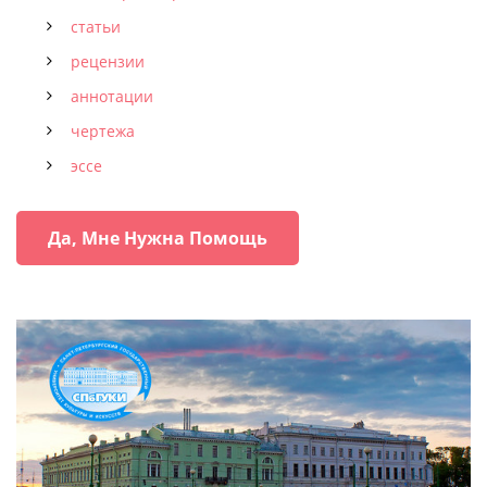
статьи
рецензии
аннотации
чертежа
эссе
Да, Мне Нужна Помощь